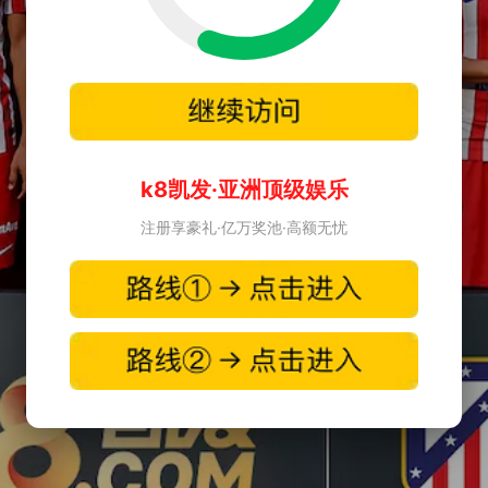
k8凯发·亚洲顶级娱乐
注册享豪礼·亿万奖池·高额无忧